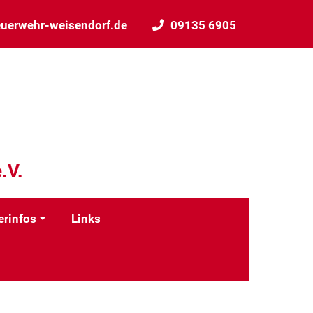
uerwehr-weisendorf.de
09135 6905
.V.
erinfos
Links