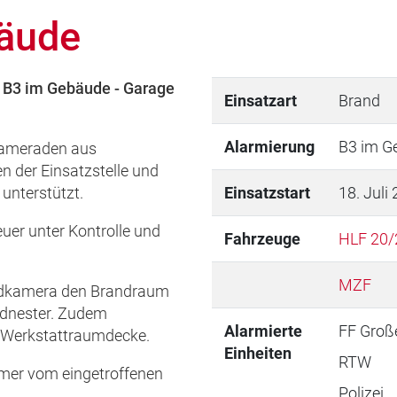
äude
 B3 im Gebäude - Garage
Einsatzart
Brand
Alarmierung
B3 im G
 Kameraden aus
 der Einsatzstelle und
unterstützt.
Einsatzstart
18. Juli
uer unter Kontrolle und
Fahrzeuge
HLF 20/
MZF
ildkamera den Brandraum
ndnester. Zudem
Alarmierte
FF Groß
r Werkstattraumdecke.
Einheiten
RTW
mer vom eingetroffenen
Polizei
.