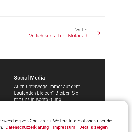
Weiter
Verkehrsunfall mit Motorrad
Social Media
Auch unterwegs immer auf dem
Laufenden bleiben? Bleiben Sie
mit uns in Kontakt und
vernetzen Sie sich mit uns!
erwendung von Cookies zu. Weitere Informationen über die
en.
Datenschutzerklärung
Impressum
Details zeigen