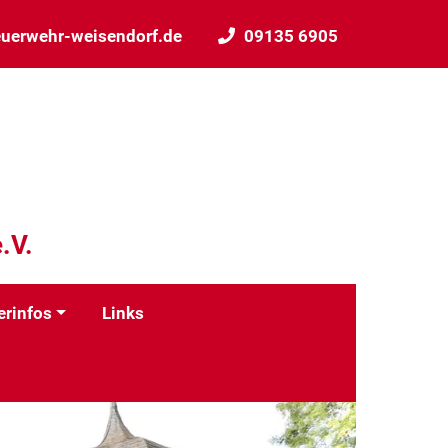
uerwehr-weisendorf.de
09135 6905
.V.
erinfos
Links