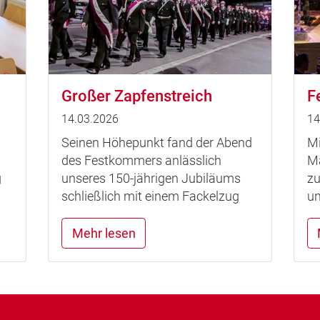
Großer Zapfenstreich
F
14.03.2026
14
Seinen Höhepunkt fand der Abend
Mi
des Festkommers anlässlich
Mä
g
unseres 150-jährigen Jubiläums
zu
schließlich mit einem Fackelzug
un
Mehr lesen